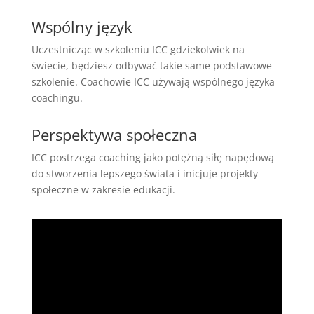
Wspólny język
Uczestnicząc w szkoleniu ICC gdziekolwiek na
świecie, będziesz odbywać takie same podstawowe
szkolenie. Coachowie ICC używają wspólnego języka
coachingu.
Perspektywa społeczna
ICC postrzega coaching jako potężną siłę napędową
do stworzenia lepszego świata i inicjuje projekty
społeczne w zakresie edukacji.