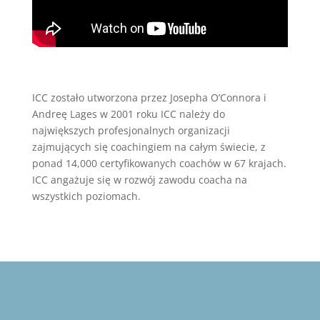
ICC zostało utworzona przez Josepha O’Connora i
Andreę Lages w 2001 roku ICC należy do
największych profesjonalnych organizacji
zajmujących się coachingiem na całym świecie, z
ponad 14,000 certyfikowanych coachów w 67 krajach.
ICC angażuje się w rozwój zawodu coacha na
wszystkich poziomach.