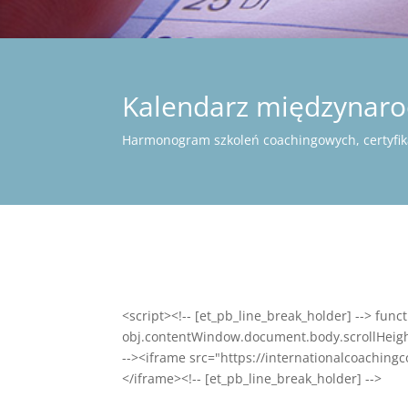
Kalendarz międzynarod
Harmonogram szkoleń coachingowych, certyfika
<script><!-- [et_pb_line_break_holder] --> funct
obj.contentWindow.document.body.scrollHeight + 
--><iframe src="https://internationalcoachi
</iframe><!-- [et_pb_line_break_holder] -->