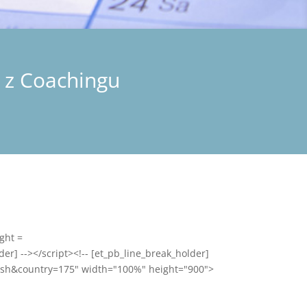
 z Coachingu
ight =
er] --></script><!-- [et_pb_line_break_holder]
lish&country=175" width="100%" height="900">