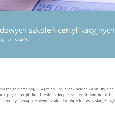
owych szkoleń certyfikacyjnych
cji i warsztatów
ion resizeIframe(obj) {<!-- [et_pb_line_break_holder] -->obj.style.he
'px';<!-- [et_pb_line_break_holder] -->}<!-- [et_pb_line_break_hold
ngcommunity.com/apps/calendar/calendar.php?filters=ON&lang=eng